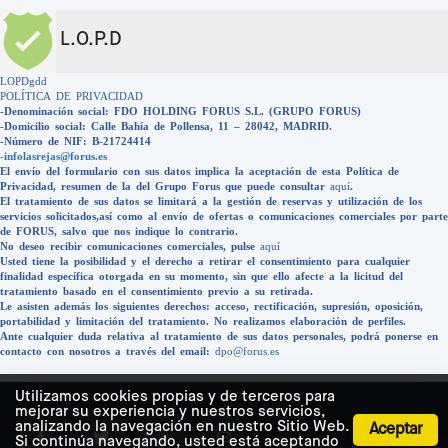
L.O.P.D
LOPDgdd
POLÍTICA DE PRIVACIDAD
-Denominación social: FDO HOLDING FORUS S.L. (GRUPO FORUS)
-Domicilio social: Calle Bahía de Pollensa, 11 – 28042, MADRID.
-Número de NIF: B-21724414
-
infolasrejas@forus.es
El envío del formulario con sus datos implica la aceptación de esta Política de
Privacidad, resumen de la del Grupo Forus que puede consultar
aquí
.
El tratamiento de sus datos se limitará a la gestión de reservas y utilización de los
servicios solicitados,así como al envío de ofertas o comunicaciones comerciales por parte
de FORUS, salvo que nos indique lo contrario.
No deseo recibir comunicaciones comerciales, pulse
aquí
Usted tiene la posibilidad y el derecho a retirar el consentimiento para cualquier
finalidad específica otorgada en su momento, sin que ello afecte a la licitud del
tratamiento basado en el consentimiento previo a su retirada.
Le asisten además los siguientes derechos: acceso, rectificación, supresión, oposición,
portabilidad y limitación del tratamiento. No realizamos elaboración de perfiles.
Ante cualquier duda relativa al tratamiento de sus datos personales, podrá ponerse en
contacto con nosotros a través del email:
dpo@forus.es
Utilizamos cookies propias y de terceros para
mejorar su experiencia y nuestros servicios,
analizando la navegación en nuestro Sitio Web.
Aceptar
Si continúa navegando, usted está aceptando